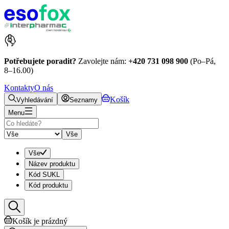
Potřebujete poradit?
Zavolejte nám:
+420 731 098 900
(Po–Pá,
8–16.00)
Kontakty
O nás
Košík
Vyhledávání
Seznamy
Menu
Vše
Vše
Název produktu
Kód SUKL
Kód produktu
Košík je prázdný