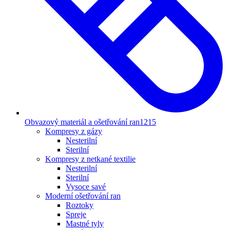
Obvazový materiál a ošetřování ran
1215
Kompresy z gázy
Nesterilní
Sterilní
Kompresy z netkané textilie
Nesterilní
Sterilní
Vysoce savé
Moderní ošetřování ran
Roztoky
Spreje
Mastné tyly