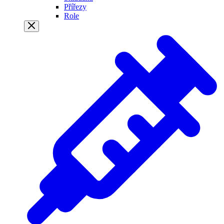
Přířezy
Role