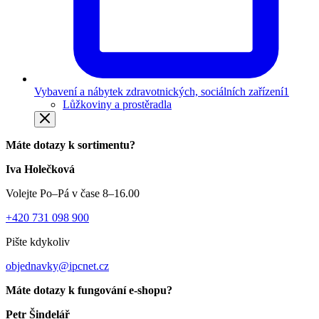
Vybavení a nábytek zdravotnických, sociálních zařízení
1
Lůžkoviny a prostěradla
Máte dotazy k sortimentu?
Iva Holečková
Volejte Po–Pá v čase 8–16.00
+420 731 098 900
Pište kdykoliv
objednavky@ipcnet.cz
Máte dotazy k fungování e-shopu?
Petr Šindelář