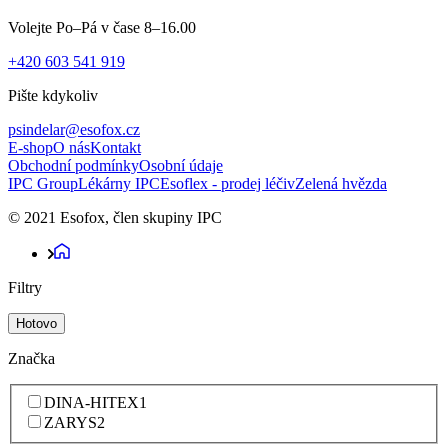
Volejte Po–Pá v čase 8–16.00
+420 603 541 919
Pište kdykoliv
psindelar@esofox.cz
E-shop
O nás
Kontakt
Obchodní podmínky
Osobní údaje
IPC Group
Lékárny IPC
Esoflex - prodej léčiv
Zelená hvězda
© 2021 Esofox, člen skupiny IPC
Filtry
Hotovo
Značka
DINA-HITEX
1
ZARYS
2