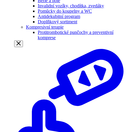
Berle a hole
Invalidní vozíky, chodítka, zvedáky
Pomůcky do koupelny a WC
Antidekubitní program
Doplňkový sortiment
Kompresivní terapie
Protitrombotické punčochy a preventivní
komprese