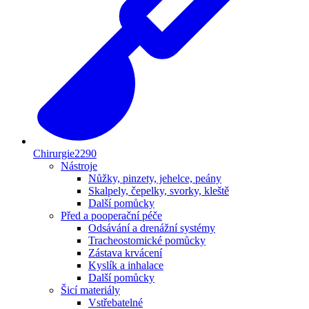
Chirurgie
2290
Nástroje
Nůžky, pinzety, jehelce, peány
Skalpely, čepelky, svorky, kleště
Další pomůcky
Před a pooperační péče
Odsávání a drenážní systémy
Tracheostomické pomůcky
Zástava krvácení
Kyslík a inhalace
Další pomůcky
Šicí materiály
Vstřebatelné