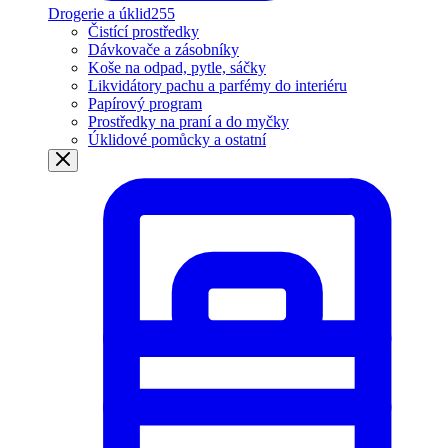
Drogerie a úklid
255
Čistící prostředky
Dávkovače a zásobníky
Koše na odpad, pytle, sáčky
Likvidátory pachu a parfémy do interiéru
Papírový program
Prostředky na praní a do myčky
Úklidové pomůcky a ostatní