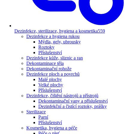
Dezinfekce, sterilizace, hygiena a kosmetika
559
Dezinfekce a hygiena rukou
Mýdla, gely, ubrousky
Roztoky
Příslušenství
Dezinfekce kůže, sliznic a ran
Dekontaminace těla
Dekontaminační rohože
Dezinfekce ploch a povrchů
Malé plochy
Velké plochy
Příslušenství
Dezinfekce, čištění nástrojů a přístrojů
Dekontaminační vany a příslušenství
Dezinfekční a čistící roztoky, prášky
Sterilizace
Parní
Příslušenství
Kosmetika, hygiena a péče
Péče o pleť