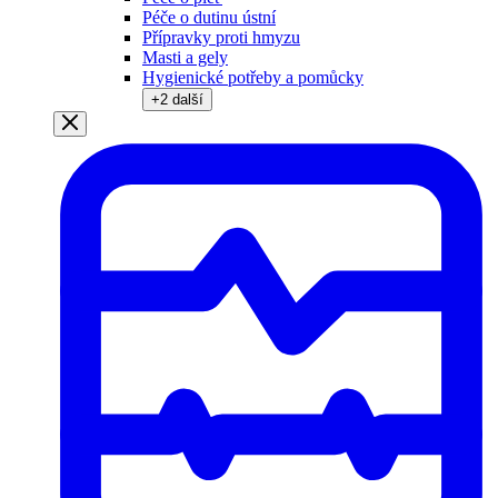
Péče o dutinu ústní
Přípravky proti hmyzu
Masti a gely
Hygienické potřeby a pomůcky
+
2
další