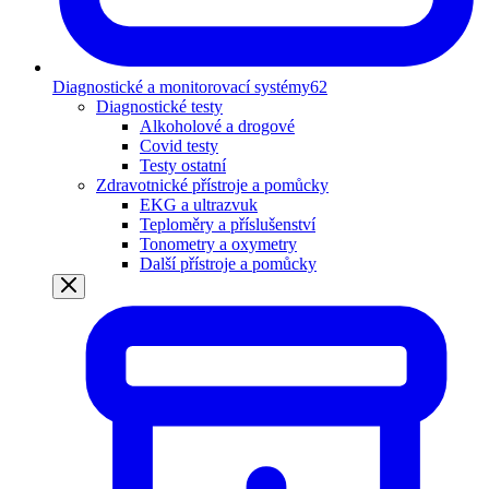
Diagnostické a monitorovací systémy
62
Diagnostické testy
Alkoholové a drogové
Covid testy
Testy ostatní
Zdravotnické přístroje a pomůcky
EKG a ultrazvuk
Teploměry a příslušenství
Tonometry a oxymetry
Další přístroje a pomůcky