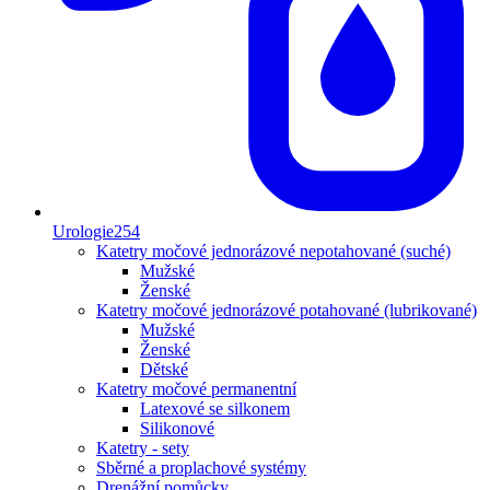
Urologie
254
Katetry močové jednorázové nepotahované (suché)
Mužské
Ženské
Katetry močové jednorázové potahované (lubrikované)
Mužské
Ženské
Dětské
Katetry močové permanentní
Latexové se silkonem
Silikonové
Katetry - sety
Sběrné a proplachové systémy
Drenážní pomůcky