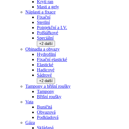
Krytí ran
Masti a gely
Náplasti a fixace
Fixační
Sterilní
Poinjekční a I.V.
Polštářkové
Speciální
+
2
další
Obinadla a obvazy
Hydrofilní
Fixační elastické
Elastické
Hadicové
Sádrové
+
2
další
Tampony a břišní roušky
Tampony
Břišní roušky
Vata
Buničitá
Obvazová
Podkladová
Gáza
Skládaná