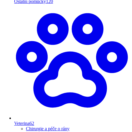
Ostatní pomůcky
120
Veterina
62
Chirurgie a péče o rány