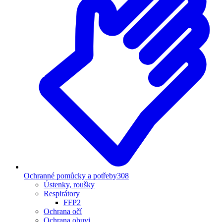
Ochranné pomůcky a potřeby
308
Ústenky, roušky
Respirátory
FFP2
Ochrana očí
Ochrana obuvi