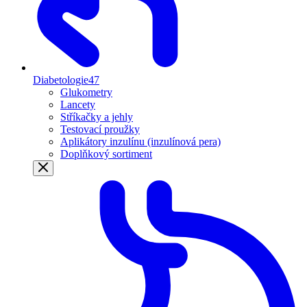
Diabetologie
47
Glukometry
Lancety
Stříkačky a jehly
Testovací proužky
Aplikátory inzulínu (inzulínová pera)
Doplňkový sortiment