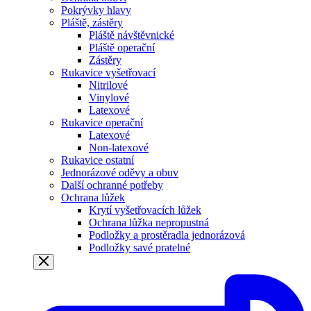
Pokrývky hlavy
Pláště, zástěry
Pláště návštěvnické
Pláště operační
Zástěry
Rukavice vyšetřovací
Nitrilové
Vinylové
Latexové
Rukavice operační
Latexové
Non-latexové
Rukavice ostatní
Jednorázové oděvy a obuv
Další ochranné potřeby
Ochrana lůžek
Krytí vyšetřovacích lůžek
Ochrana lůžka nepropustná
Podložky a prostěradla jednorázová
Podložky savé pratelné