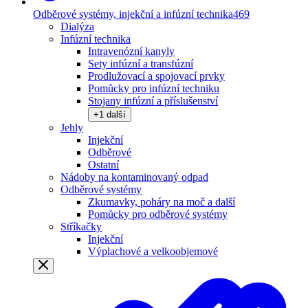
Odběrové systémy, injekční a infúzní technika
469
Dialýza
Infúzní technika
Intravenózní kanyly
Sety infúzní a transfúzní
Prodlužovací a spojovací prvky
Pomůcky pro infúzní techniku
Stojany infúzní a příslušenství
+
1
další
Jehly
Injekční
Odběrové
Ostatní
Nádoby na kontaminovaný odpad
Odběrové systémy
Zkumavky, poháry na moč a další
Pomůcky pro odběrové systémy
Stříkačky
Injekční
Výplachové a velkoobjemové