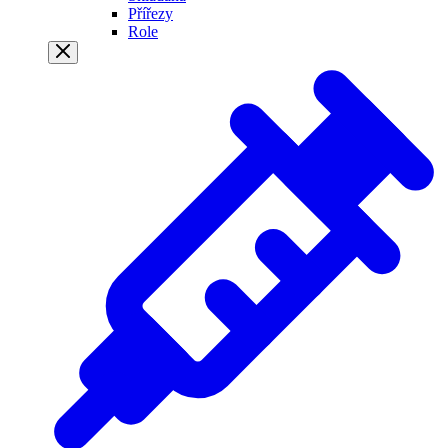
Přířezy
Role