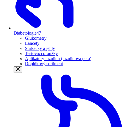
Diabetologie
47
Glukometry
Lancety
Stříkačky a jehly
Testovací proužky
Aplikátory inzulínu (inzulínová pera)
Doplňkový sortiment