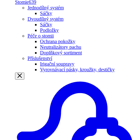
Stomie
639
Jednodílný systém
Sáčky
Dvoudílný systém
Sáčky
Podložky
Péče o stomii
Ochrana pokožky
Neutralizátory pachu
Doplňkový sortiment
Příslušenství
Irigační soupravy
Vyrovnávací pásky, kroužky, destičky