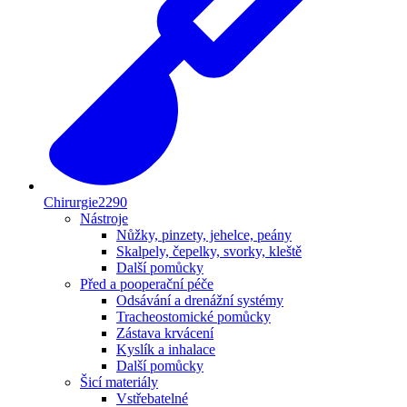
Chirurgie
2290
Nástroje
Nůžky, pinzety, jehelce, peány
Skalpely, čepelky, svorky, kleště
Další pomůcky
Před a pooperační péče
Odsávání a drenážní systémy
Tracheostomické pomůcky
Zástava krvácení
Kyslík a inhalace
Další pomůcky
Šicí materiály
Vstřebatelné