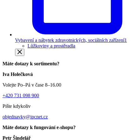
Vybavení a nábytek zdravotnických, sociálních zařízení
1
Lůžkoviny a prostěradla
Máte dotazy k sortimentu?
Iva Holečková
Volejte Po–Pá v čase 8–16.00
+420 731 098 900
Pište kdykoliv
objednavky@ipcnet.cz
Máte dotazy k fungování e-shopu?
Petr Šindelář