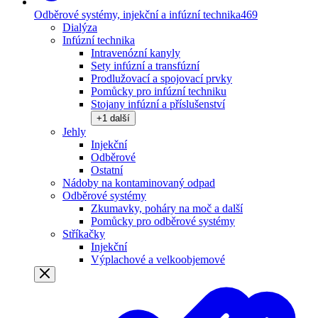
Odběrové systémy, injekční a infúzní technika
469
Dialýza
Infúzní technika
Intravenózní kanyly
Sety infúzní a transfúzní
Prodlužovací a spojovací prvky
Pomůcky pro infúzní techniku
Stojany infúzní a příslušenství
+
1
další
Jehly
Injekční
Odběrové
Ostatní
Nádoby na kontaminovaný odpad
Odběrové systémy
Zkumavky, poháry na moč a další
Pomůcky pro odběrové systémy
Stříkačky
Injekční
Výplachové a velkoobjemové