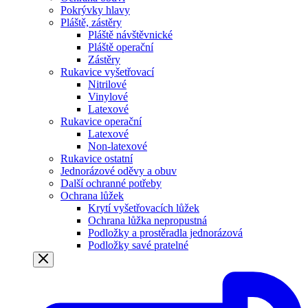
Pokrývky hlavy
Pláště, zástěry
Pláště návštěvnické
Pláště operační
Zástěry
Rukavice vyšetřovací
Nitrilové
Vinylové
Latexové
Rukavice operační
Latexové
Non-latexové
Rukavice ostatní
Jednorázové oděvy a obuv
Další ochranné potřeby
Ochrana lůžek
Krytí vyšetřovacích lůžek
Ochrana lůžka nepropustná
Podložky a prostěradla jednorázová
Podložky savé pratelné