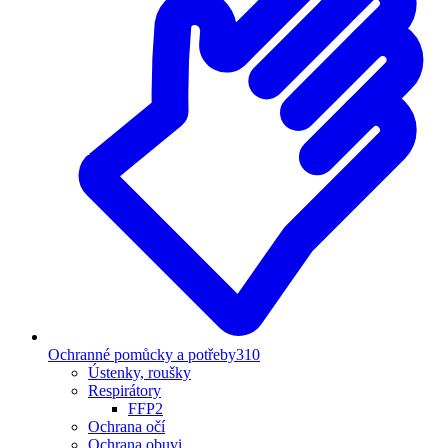
Ochranné pomůcky a potřeby
310
Ústenky, roušky
Respirátory
FFP2
Ochrana očí
Ochrana obuvi