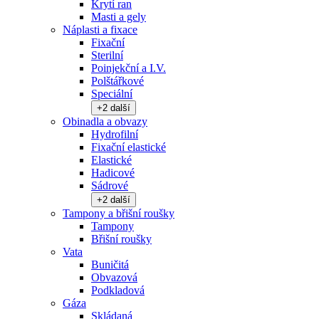
Krytí ran
Masti a gely
Náplasti a fixace
Fixační
Sterilní
Poinjekční a I.V.
Polštářkové
Speciální
+
2
další
Obinadla a obvazy
Hydrofilní
Fixační elastické
Elastické
Hadicové
Sádrové
+
2
další
Tampony a břišní roušky
Tampony
Břišní roušky
Vata
Buničitá
Obvazová
Podkladová
Gáza
Skládaná