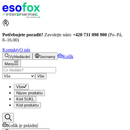
Potřebujete poradit?
Zavolejte nám:
+420 731 098 900
(Po–Pá,
8–16.00)
Kontakty
O nás
Košík
Vyhledávání
Seznamy
Menu
Vše
Vše
Název produktu
Kód SUKL
Kód produktu
Košík je prázdný