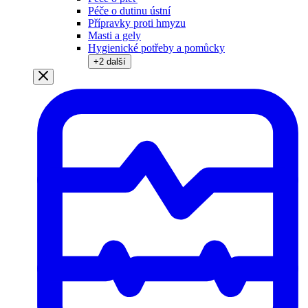
Péče o dutinu ústní
Přípravky proti hmyzu
Masti a gely
Hygienické potřeby a pomůcky
+
2
další