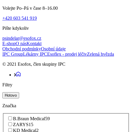
Volejte Po–Pá v čase 8–16.00
+420 603 541 919
Pište kdykoliv
psindelar@esofox.cz
E-shop
O nás
Kontakt
Obchodní podmínky
Osobní údaje
IPC Group
Lékárny IPC
Esoflex - prodej léčiv
Zelená hvězda
© 2021 Esofox, člen skupiny IPC
Filtry
Hotovo
Značka
B.Braun Medical
59
ZARYS
15
KD Medical
2