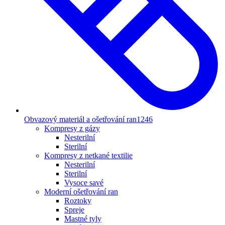
Obvazový materiál a ošetřování ran
1246
Kompresy z gázy
Nesterilní
Sterilní
Kompresy z netkané textilie
Nesterilní
Sterilní
Vysoce savé
Moderní ošetřování ran
Roztoky
Spreje
Mastné tyly