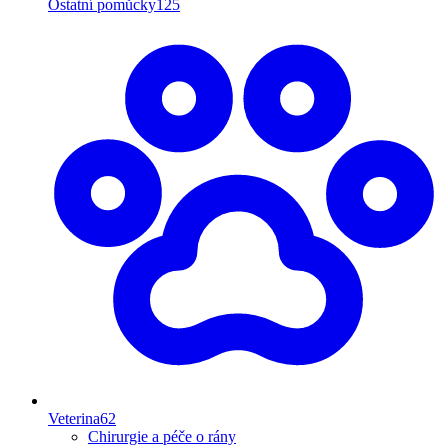
Ostatní pomůcky
125
Veterina
62
Chirurgie a péče o rány