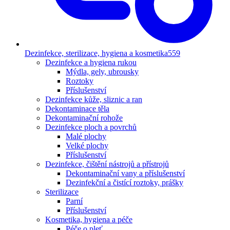
Dezinfekce, sterilizace, hygiena a kosmetika
559
Dezinfekce a hygiena rukou
Mýdla, gely, ubrousky
Roztoky
Příslušenství
Dezinfekce kůže, sliznic a ran
Dekontaminace těla
Dekontaminační rohože
Dezinfekce ploch a povrchů
Malé plochy
Velké plochy
Příslušenství
Dezinfekce, čištění nástrojů a přístrojů
Dekontaminační vany a příslušenství
Dezinfekční a čistící roztoky, prášky
Sterilizace
Parní
Příslušenství
Kosmetika, hygiena a péče
Péče o pleť