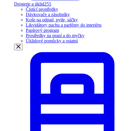
Drogerie a úklid
255
Čistící prostředky
Dávkovače a zásobníky
Koše na odpad, pytle, sáčky
Likvidátory pachu a parfémy do interiéru
Papírový program
Prostředky na praní a do myčky
Úklidové pomůcky a ostatní