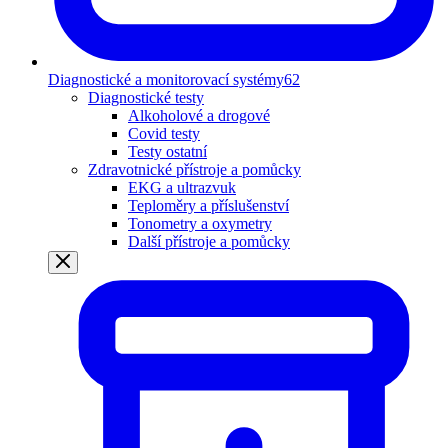
Diagnostické a monitorovací systémy
62
Diagnostické testy
Alkoholové a drogové
Covid testy
Testy ostatní
Zdravotnické přístroje a pomůcky
EKG a ultrazvuk
Teploměry a příslušenství
Tonometry a oxymetry
Další přístroje a pomůcky