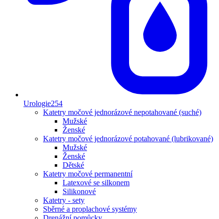
Urologie
254
Katetry močové jednorázové nepotahované (suché)
Mužské
Ženské
Katetry močové jednorázové potahované (lubrikované)
Mužské
Ženské
Dětské
Katetry močové permanentní
Latexové se silkonem
Silikonové
Katetry - sety
Sběrné a proplachové systémy
Drenážní pomůcky