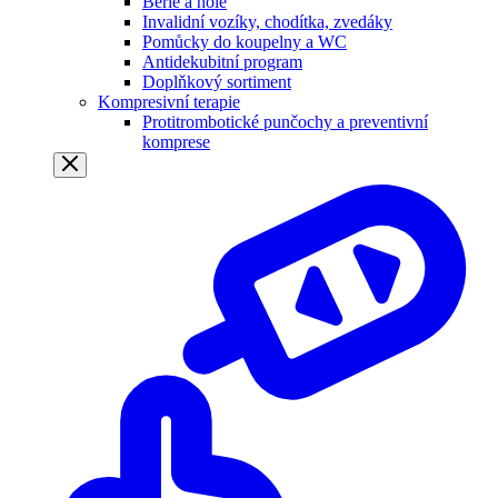
Berle a hole
Invalidní vozíky, chodítka, zvedáky
Pomůcky do koupelny a WC
Antidekubitní program
Doplňkový sortiment
Kompresivní terapie
Protitrombotické punčochy a preventivní
komprese