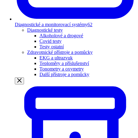
Diagnostické a monitorovací systémy
62
Diagnostické testy
Alkoholové a drogové
Covid testy
Testy ostatní
Zdravotnické přístroje a pomůcky
EKG a ultrazvuk
Teploměry a příslušenství
Tonometry a oxymetry
Další přístroje a pomůcky