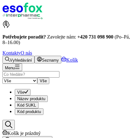
Potřebujete poradit?
Zavolejte nám:
+420 731 098 900
(Po–Pá,
8–16.00)
Kontakty
O nás
Košík
Vyhledávání
Seznamy
Menu
Vše
Vše
Název produktu
Kód SUKL
Kód produktu
Košík je prázdný