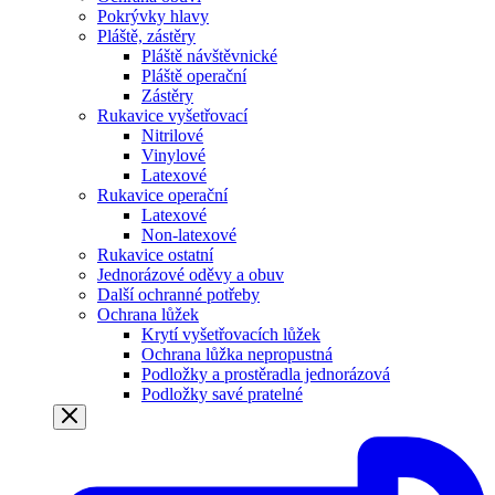
Pokrývky hlavy
Pláště, zástěry
Pláště návštěvnické
Pláště operační
Zástěry
Rukavice vyšetřovací
Nitrilové
Vinylové
Latexové
Rukavice operační
Latexové
Non-latexové
Rukavice ostatní
Jednorázové oděvy a obuv
Další ochranné potřeby
Ochrana lůžek
Krytí vyšetřovacích lůžek
Ochrana lůžka nepropustná
Podložky a prostěradla jednorázová
Podložky savé pratelné