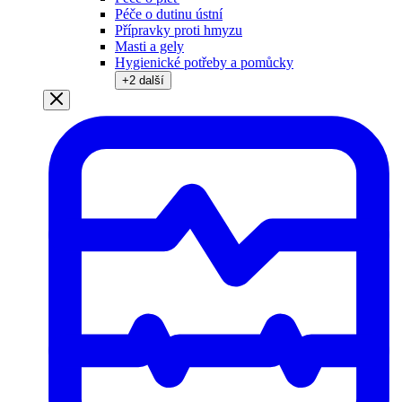
Péče o dutinu ústní
Přípravky proti hmyzu
Masti a gely
Hygienické potřeby a pomůcky
+
2
další