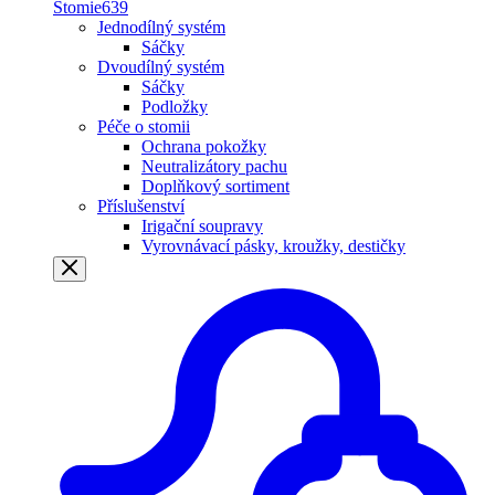
Stomie
639
Jednodílný systém
Sáčky
Dvoudílný systém
Sáčky
Podložky
Péče o stomii
Ochrana pokožky
Neutralizátory pachu
Doplňkový sortiment
Příslušenství
Irigační soupravy
Vyrovnávací pásky, kroužky, destičky