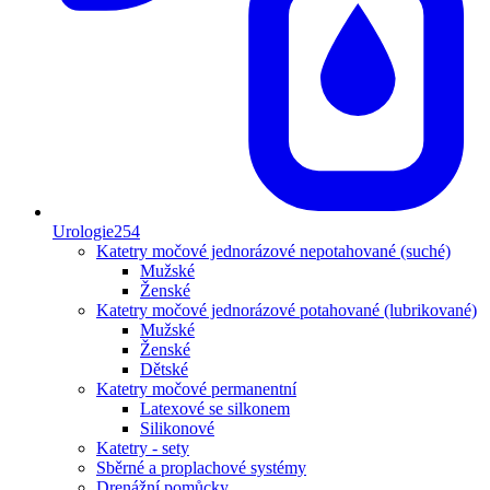
Urologie
254
Katetry močové jednorázové nepotahované (suché)
Mužské
Ženské
Katetry močové jednorázové potahované (lubrikované)
Mužské
Ženské
Dětské
Katetry močové permanentní
Latexové se silkonem
Silikonové
Katetry - sety
Sběrné a proplachové systémy
Drenážní pomůcky