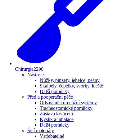
Chirurgie
2290
Nástroje
Nůžky, pinzety, jehelce, peány
Skalpely, čepelky, svorky, kleště
Další pomůcky
Před a pooperační péče
Odsávání a drenážní systémy
Tracheostomické pomůcky
Zástava krvácení
Kyslík a inhalace
Další pomůcky
Šicí materiály
Vstřebatelné