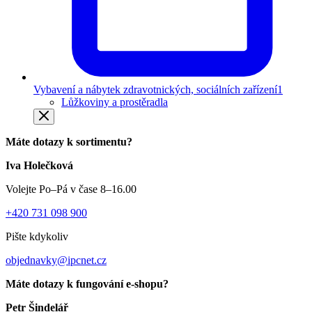
Vybavení a nábytek zdravotnických, sociálních zařízení
1
Lůžkoviny a prostěradla
Máte dotazy k sortimentu?
Iva Holečková
Volejte Po–Pá v čase 8–16.00
+420 731 098 900
Pište kdykoliv
objednavky@ipcnet.cz
Máte dotazy k fungování e-shopu?
Petr Šindelář