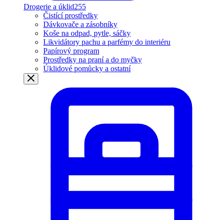
Drogerie a úklid
255
Čistící prostředky
Dávkovače a zásobníky
Koše na odpad, pytle, sáčky
Likvidátory pachu a parfémy do interiéru
Papírový program
Prostředky na praní a do myčky
Úklidové pomůcky a ostatní