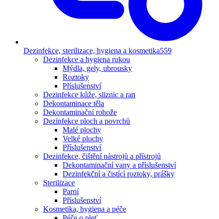
Dezinfekce, sterilizace, hygiena a kosmetika
559
Dezinfekce a hygiena rukou
Mýdla, gely, ubrousky
Roztoky
Příslušenství
Dezinfekce kůže, sliznic a ran
Dekontaminace těla
Dekontaminační rohože
Dezinfekce ploch a povrchů
Malé plochy
Velké plochy
Příslušenství
Dezinfekce, čištění nástrojů a přístrojů
Dekontaminační vany a příslušenství
Dezinfekční a čistící roztoky, prášky
Sterilizace
Parní
Příslušenství
Kosmetika, hygiena a péče
Péče o pleť