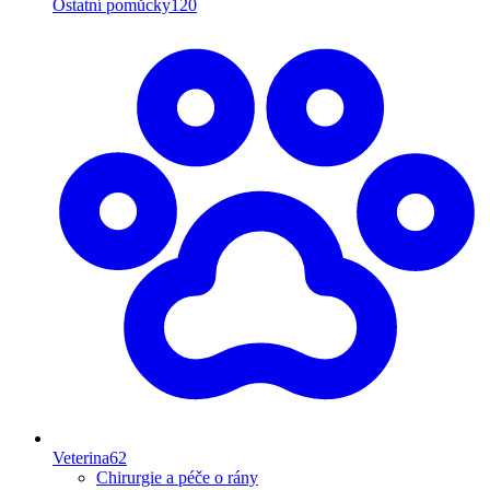
Ostatní pomůcky
120
Veterina
62
Chirurgie a péče o rány