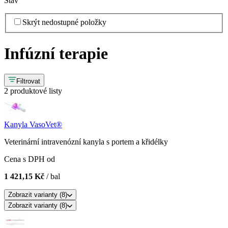
Stav
Skrýt nedostupné položky
Infúzní terapie
Filtrovat
2 produktové listy
Kanyla VasoVet®
Veterinární intravenózní kanyla s portem a křidélky
Cena s DPH od
1 421,15 Kč
/ bal
Zobrazit
varianty (
8
)
Zobrazit
varianty (
8
)