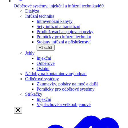
Odběrové systémy, injekční a infúzní technika
469
Dialýza
Infúzní technika
Intravenózní kanyly
Sety infúzní a transfúzní
Prodlužovací a spojovací prvky
Pomůcky pro infúzní techniku
Stojany infúzní a příslušenství
+
1
další
Jehly
Injekční
Odběrové
Ostatní
Nádoby na kontaminovaný odpad
Odběrové systémy
Zkumavky, poháry na moč a další
Pomůcky pro odběrové systémy
Stříkačky
Injekční
Výplachové a velkoobjemové