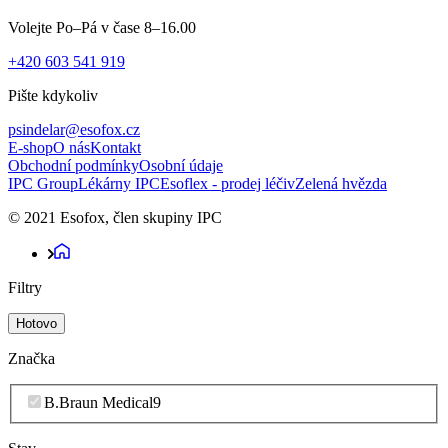
Volejte Po–Pá v čase 8–16.00
+420 603 541 919
Pište kdykoliv
psindelar@esofox.cz
E-shop
O nás
Kontakt
Obchodní podmínky
Osobní údaje
IPC Group
Lékárny IPC
Esoflex - prodej léčiv
Zelená hvězda
© 2021 Esofox, člen skupiny IPC
Filtry
Hotovo
Značka
B.Braun Medical
9