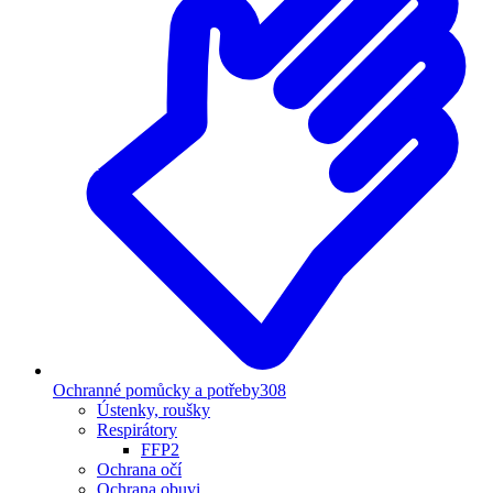
Ochranné pomůcky a potřeby
308
Ústenky, roušky
Respirátory
FFP2
Ochrana očí
Ochrana obuvi