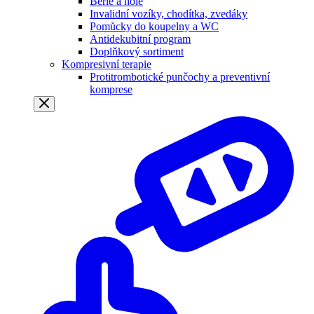
Berle a hole
Invalidní vozíky, chodítka, zvedáky
Pomůcky do koupelny a WC
Antidekubitní program
Doplňkový sortiment
Kompresivní terapie
Protitrombotické punčochy a preventivní
komprese