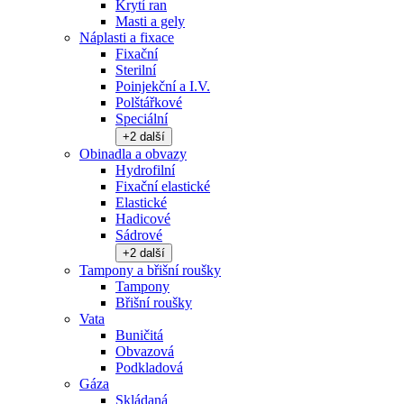
Krytí ran
Masti a gely
Náplasti a fixace
Fixační
Sterilní
Poinjekční a I.V.
Polštářkové
Speciální
+
2
další
Obinadla a obvazy
Hydrofilní
Fixační elastické
Elastické
Hadicové
Sádrové
+
2
další
Tampony a břišní roušky
Tampony
Břišní roušky
Vata
Buničitá
Obvazová
Podkladová
Gáza
Skládaná