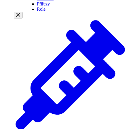
Přířezy
Role