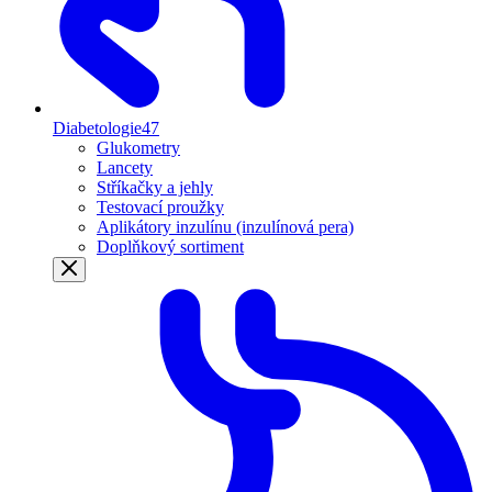
Diabetologie
47
Glukometry
Lancety
Stříkačky a jehly
Testovací proužky
Aplikátory inzulínu (inzulínová pera)
Doplňkový sortiment