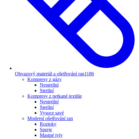
Obvazový materiál a ošetřování ran
1186
Kompresy z gázy
Nesterilní
Sterilní
Kompresy z netkané textilie
Nesterilní
Sterilní
Vysoce savé
Moderní ošetřování ran
Roztoky
Spreje
Mastné tyly