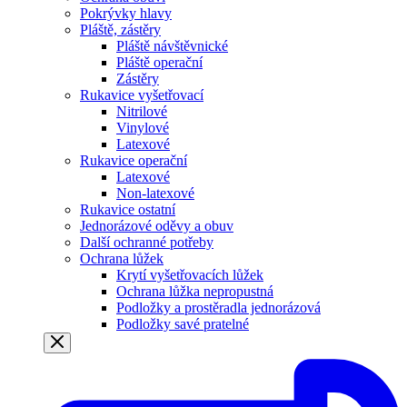
Pokrývky hlavy
Pláště, zástěry
Pláště návštěvnické
Pláště operační
Zástěry
Rukavice vyšetřovací
Nitrilové
Vinylové
Latexové
Rukavice operační
Latexové
Non-latexové
Rukavice ostatní
Jednorázové oděvy a obuv
Další ochranné potřeby
Ochrana lůžek
Krytí vyšetřovacích lůžek
Ochrana lůžka nepropustná
Podložky a prostěradla jednorázová
Podložky savé pratelné