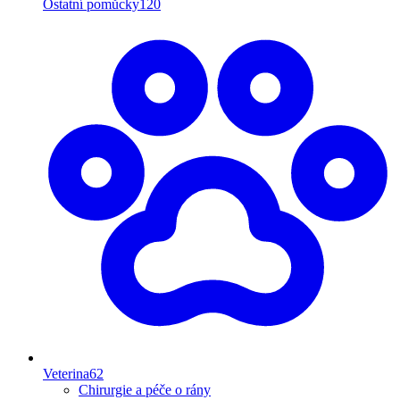
Ostatní pomůcky
120
Veterina
62
Chirurgie a péče o rány