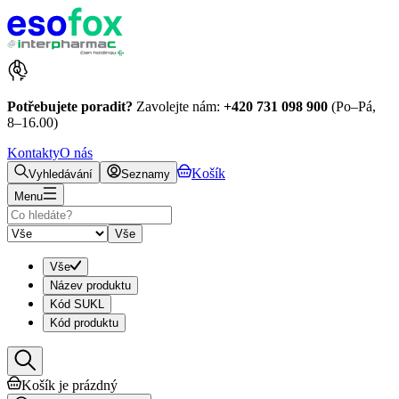
Potřebujete poradit?
Zavolejte nám:
+420 731 098 900
(Po–Pá,
8–16.00)
Kontakty
O nás
Košík
Vyhledávání
Seznamy
Menu
Vše
Vše
Název produktu
Kód SUKL
Kód produktu
Košík je prázdný