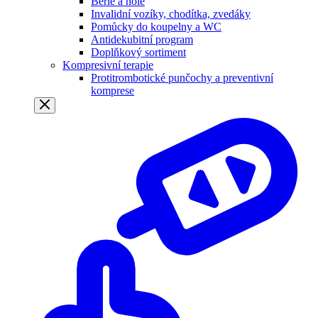
Berle a hole
Invalidní vozíky, chodítka, zvedáky
Pomůcky do koupelny a WC
Antidekubitní program
Doplňkový sortiment
Kompresivní terapie
Protitrombotické punčochy a preventivní
komprese