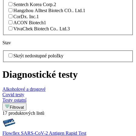
Sentech Korea Corp.
2
Hangzhou Alltest Biotech CO.. Ltd.
1
CorDx. Inc.
1
ACON Biotech
1
VivaChek Biotech Co.. Ltd.
3
Stav
Skrýt nedostupné položky
Diagnostické testy
Alkoholové a drogové
Covid testy
Testy ostatní
Filtrovat
17 produktových listů
Flowflex SARS-CoV-2 Antigen Rapid Test