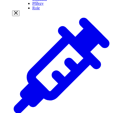
Přířezy
Role