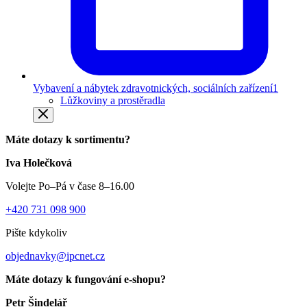
Vybavení a nábytek zdravotnických, sociálních zařízení
1
Lůžkoviny a prostěradla
Máte dotazy k sortimentu?
Iva Holečková
Volejte Po–Pá v čase 8–16.00
+420 731 098 900
Pište kdykoliv
objednavky@ipcnet.cz
Máte dotazy k fungování e-shopu?
Petr Šindelář