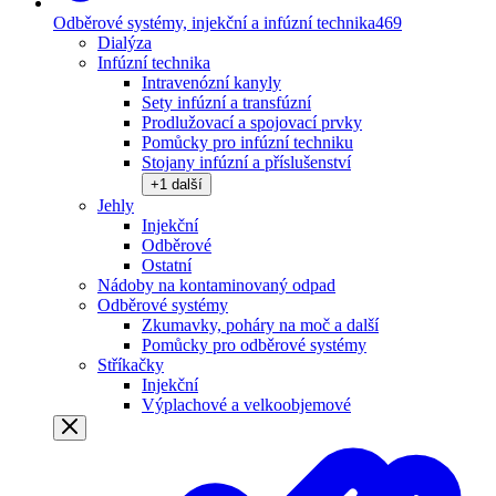
Odběrové systémy, injekční a infúzní technika
469
Dialýza
Infúzní technika
Intravenózní kanyly
Sety infúzní a transfúzní
Prodlužovací a spojovací prvky
Pomůcky pro infúzní techniku
Stojany infúzní a příslušenství
+
1
další
Jehly
Injekční
Odběrové
Ostatní
Nádoby na kontaminovaný odpad
Odběrové systémy
Zkumavky, poháry na moč a další
Pomůcky pro odběrové systémy
Stříkačky
Injekční
Výplachové a velkoobjemové