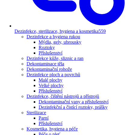
Dezinfekce, sterilizace, hygiena a kosmetika
559
Dezinfekce a hygiena rukou
Mýdla, gely, ubrousky
Roztoky
Příslušenství
Dezinfekce kůže, sliznic a ran
Dekontaminace těla
Dekontaminační rohože
Dezinfekce ploch a povrchů
Malé plochy
Velké plochy
Příslušenství
Dezinfekce, čištění nástrojů a přístrojů
Dekontaminační vany a příslušenství
Dezinfekční a čistící roztoky, prášky
Sterilizace
Parní
Příslušenství
Kosmetika, hygiena a péče
Péče o pleť