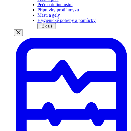
Péče o dutinu ústní
Přípravky proti hmyzu
Masti a gely
Hygienické potřeby a pomůcky
+
2
další