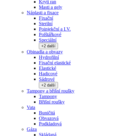
Krytí ran
Masti a gely
Náplasti a fixace
Fixační
Sterilní
Poinjekční a I.V.
Polštářkové
Speciální
+
2
další
Obinadla a obvazy
Hydrofilní
Fixační elastické
Elastické
Hadicové
Sádrové
+
2
další
Tampony a břišní roušky
Tampony
Břišní roušky
Vata
Buničitá
Obvazová
Podkladová
Gáza
Skládaná