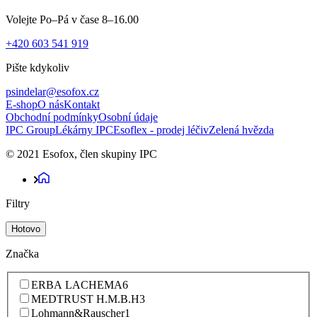
Volejte Po–Pá v čase 8–16.00
+420 603 541 919
Pište kdykoliv
psindelar@esofox.cz
E-shop
O nás
Kontakt
Obchodní podmínky
Osobní údaje
IPC Group
Lékárny IPC
Esoflex - prodej léčiv
Zelená hvězda
© 2021 Esofox, člen skupiny IPC
Filtry
Hotovo
Značka
ERBA LACHEMA
6
MEDTRUST H.M.B.H
3
Lohmann&Rauscher
1