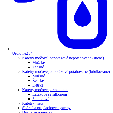
Urologie
254
Katetry močové jednorázové nepotahované (suché)
Mužské
Ženské
Katetry močové jednorázové potahované (lubrikované)
Mužské
Ženské
Dětské
Katetry močové permanentní
Latexové se silkonem
Silikonové
Katetry - sety
Sběrné a proplachové systémy
Drenážní pomůcky