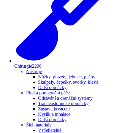
Chirurgie
2290
Nástroje
Nůžky, pinzety, jehelce, peány
Skalpely, čepelky, svorky, kleště
Další pomůcky
Před a pooperační péče
Odsávání a drenážní systémy
Tracheostomické pomůcky
Zástava krvácení
Kyslík a inhalace
Další pomůcky
Šicí materiály
Vstřebatelné