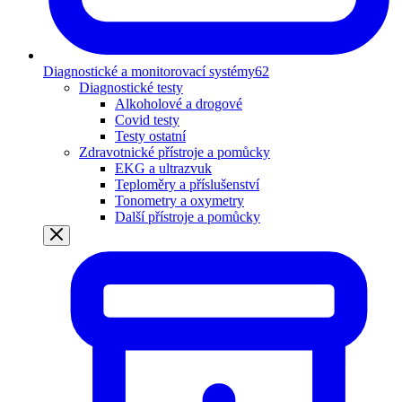
Diagnostické a monitorovací systémy
62
Diagnostické testy
Alkoholové a drogové
Covid testy
Testy ostatní
Zdravotnické přístroje a pomůcky
EKG a ultrazvuk
Teploměry a příslušenství
Tonometry a oxymetry
Další přístroje a pomůcky