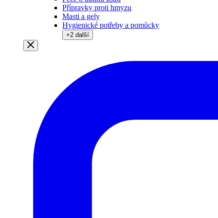
Přípravky proti hmyzu
Masti a gely
Hygienické potřeby a pomůcky
+
2
další