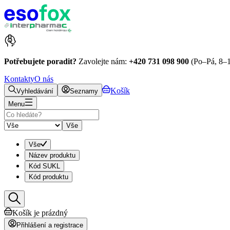
Potřebujete poradit?
Zavolejte nám:
+420 731 098 900
(Po–Pá, 8–1
Kontakty
O nás
Košík
Vyhledávání
Seznamy
Menu
Vše
Vše
Název produktu
Kód SUKL
Kód produktu
Košík je prázdný
Přihlášení a registrace