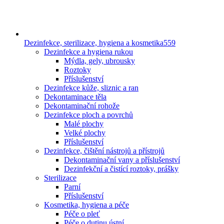
Dezinfekce, sterilizace, hygiena a kosmetika
559
Dezinfekce a hygiena rukou
Mýdla, gely, ubrousky
Roztoky
Příslušenství
Dezinfekce kůže, sliznic a ran
Dekontaminace těla
Dekontaminační rohože
Dezinfekce ploch a povrchů
Malé plochy
Velké plochy
Příslušenství
Dezinfekce, čištění nástrojů a přístrojů
Dekontaminační vany a příslušenství
Dezinfekční a čistící roztoky, prášky
Sterilizace
Parní
Příslušenství
Kosmetika, hygiena a péče
Péče o pleť
Péče o dutinu ústní