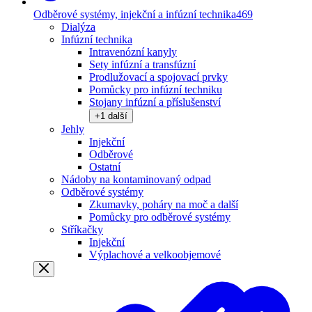
Odběrové systémy, injekční a infúzní technika
469
Dialýza
Infúzní technika
Intravenózní kanyly
Sety infúzní a transfúzní
Prodlužovací a spojovací prvky
Pomůcky pro infúzní techniku
Stojany infúzní a příslušenství
+
1
další
Jehly
Injekční
Odběrové
Ostatní
Nádoby na kontaminovaný odpad
Odběrové systémy
Zkumavky, poháry na moč a další
Pomůcky pro odběrové systémy
Stříkačky
Injekční
Výplachové a velkoobjemové