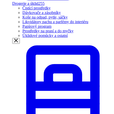
Drogerie a úklid
255
Čistící prostředky
Dávkovače a zásobníky
Koše na odpad, pytle, sáčky
Likvidátory pachu a parfémy do interiéru
Papírový program
Prostředky na praní a do myčky
Úklidové pomůcky a ostatní