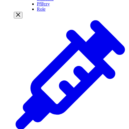
Přířezy
Role