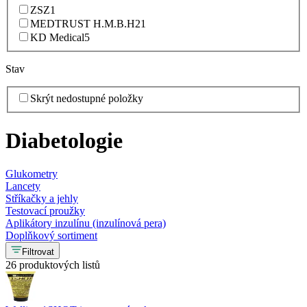
ZSZ
1
MEDTRUST H.M.B.H
21
KD Medical
5
Stav
Skrýt nedostupné položky
Diabetologie
Glukometry
Lancety
Stříkačky a jehly
Testovací proužky
Aplikátory inzulínu (inzulínová pera)
Doplňkový sortiment
Filtrovat
26 produktových listů