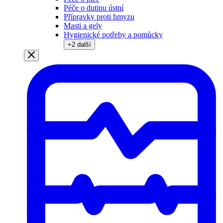
Péče o dutinu ústní
Přípravky proti hmyzu
Masti a gely
Hygienické potřeby a pomůcky
+
2
další