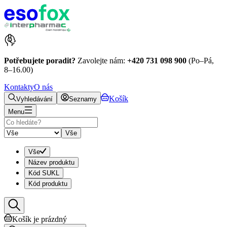
Potřebujete poradit?
Zavolejte nám:
+420 731 098 900
(Po–Pá,
8–16.00)
Kontakty
O nás
Košík
Vyhledávání
Seznamy
Menu
Vše
Vše
Název produktu
Kód SUKL
Kód produktu
Košík je prázdný