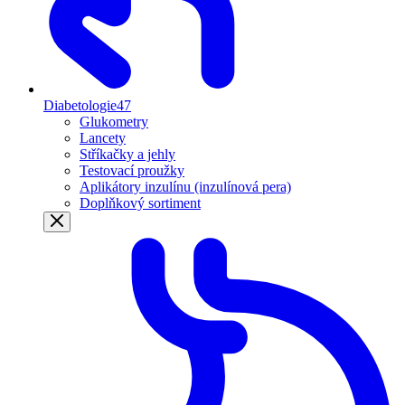
Diabetologie
47
Glukometry
Lancety
Stříkačky a jehly
Testovací proužky
Aplikátory inzulínu (inzulínová pera)
Doplňkový sortiment