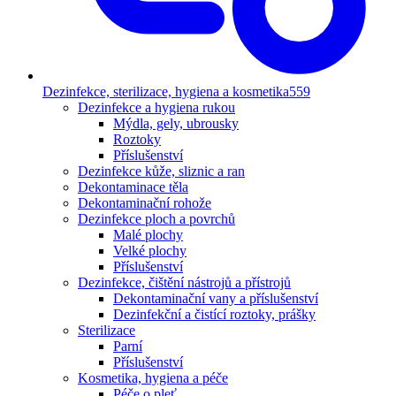
Dezinfekce, sterilizace, hygiena a kosmetika
559
Dezinfekce a hygiena rukou
Mýdla, gely, ubrousky
Roztoky
Příslušenství
Dezinfekce kůže, sliznic a ran
Dekontaminace těla
Dekontaminační rohože
Dezinfekce ploch a povrchů
Malé plochy
Velké plochy
Příslušenství
Dezinfekce, čištění nástrojů a přístrojů
Dekontaminační vany a příslušenství
Dezinfekční a čistící roztoky, prášky
Sterilizace
Parní
Příslušenství
Kosmetika, hygiena a péče
Péče o pleť