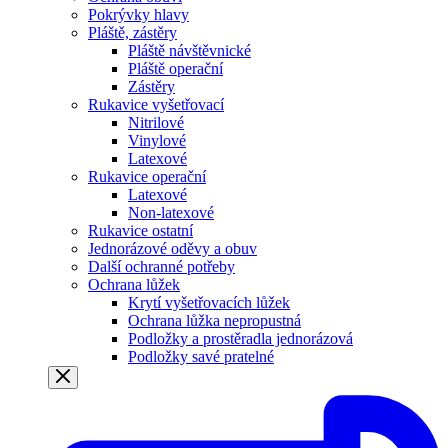
Pokrývky hlavy
Pláště, zástěry
Pláště návštěvnické
Pláště operační
Zástěry
Rukavice vyšetřovací
Nitrilové
Vinylové
Latexové
Rukavice operační
Latexové
Non-latexové
Rukavice ostatní
Jednorázové oděvy a obuv
Další ochranné potřeby
Ochrana lůžek
Krytí vyšetřovacích lůžek
Ochrana lůžka nepropustná
Podložky a prostěradla jednorázová
Podložky savé pratelné