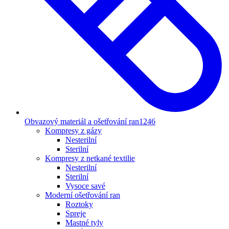
Obvazový materiál a ošetřování ran
1246
Kompresy z gázy
Nesterilní
Sterilní
Kompresy z netkané textilie
Nesterilní
Sterilní
Vysoce savé
Moderní ošetřování ran
Roztoky
Spreje
Mastné tyly