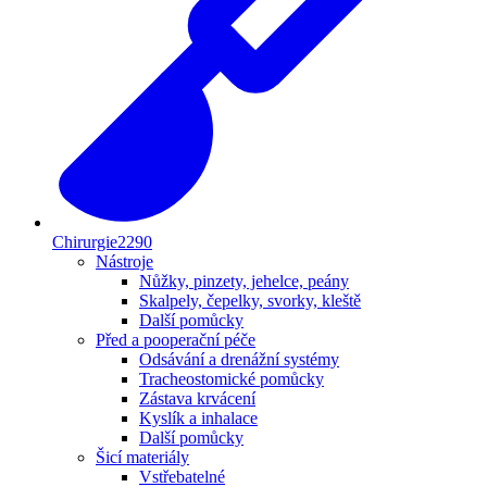
Chirurgie
2290
Nástroje
Nůžky, pinzety, jehelce, peány
Skalpely, čepelky, svorky, kleště
Další pomůcky
Před a pooperační péče
Odsávání a drenážní systémy
Tracheostomické pomůcky
Zástava krvácení
Kyslík a inhalace
Další pomůcky
Šicí materiály
Vstřebatelné