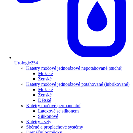
Urologie
254
Katetry močové jednorázové nepotahované (suché)
Mužské
Ženské
Katetry močové jednorázové potahované (lubrikované)
Mužské
Ženské
Dětské
Katetry močové permanentní
Latexové se silkonem
Silikonové
Katetry - sety
Sběrné a proplachové systémy
Drenážní pomůcky