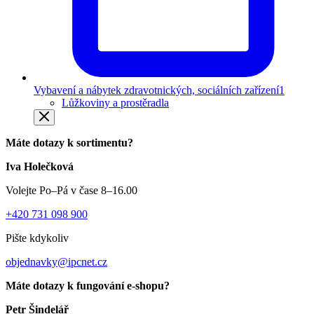
Vybavení a nábytek zdravotnických, sociálních zařízení
1
Lůžkoviny a prostěradla
Máte dotazy k sortimentu?
Iva Holečková
Volejte Po–Pá v čase 8–16.00
+420 731 098 900
Pište kdykoliv
objednavky@ipcnet.cz
Máte dotazy k fungování e-shopu?
Petr Šindelář