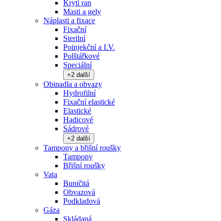
Krytí ran
Masti a gely
Náplasti a fixace
Fixační
Sterilní
Poinjekční a I.V.
Polštářkové
Speciální
+
2
další
Obinadla a obvazy
Hydrofilní
Fixační elastické
Elastické
Hadicové
Sádrové
+
2
další
Tampony a břišní roušky
Tampony
Břišní roušky
Vata
Buničitá
Obvazová
Podkladová
Gáza
Skládaná