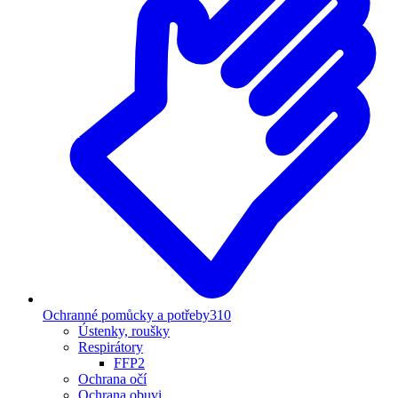
Ochranné pomůcky a potřeby
310
Ústenky, roušky
Respirátory
FFP2
Ochrana očí
Ochrana obuvi