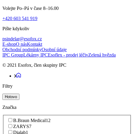
Volejte Po–Pá v čase 8–16.00
+420 603 541 919
Pište kdykoliv
psindelar@esofox.cz
E-shop
O nás
Kontakt
Obchodní podmínky
Osobní údaje
IPC Group
Lékárny IPC
Esoflex - prodej léčiv
Zelená hvězda
© 2021 Esofox, člen skupiny IPC
Filtry
Hotovo
Značka
B.Braun Medical
12
ZARYS
7
Dialab
1