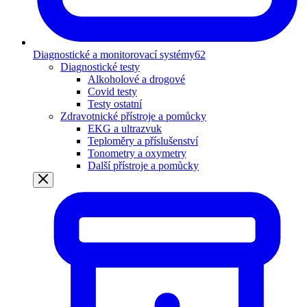
Diagnostické a monitorovací systémy
62
Diagnostické testy
Alkoholové a drogové
Covid testy
Testy ostatní
Zdravotnické přístroje a pomůcky
EKG a ultrazvuk
Teploměry a příslušenství
Tonometry a oxymetry
Další přístroje a pomůcky