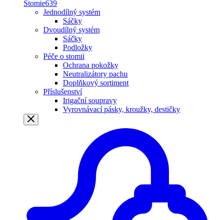
Stomie
639
Jednodílný systém
Sáčky
Dvoudílný systém
Sáčky
Podložky
Péče o stomii
Ochrana pokožky
Neutralizátory pachu
Doplňkový sortiment
Příslušenství
Irigační soupravy
Vyrovnávací pásky, kroužky, destičky