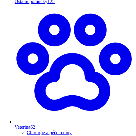
Ostatní pomůcky
125
Veterina
62
Chirurgie a péče o rány