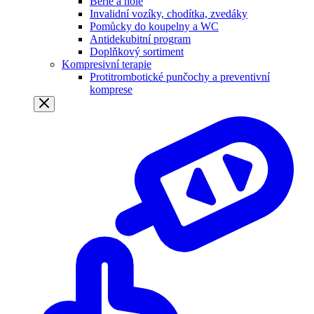
Berle a hole
Invalidní vozíky, chodítka, zvedáky
Pomůcky do koupelny a WC
Antidekubitní program
Doplňkový sortiment
Kompresivní terapie
Protitrombotické punčochy a preventivní
komprese