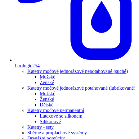
Urologie
254
Katetry močové jednorázové nepotahované (suché)
Mužské
Ženské
Katetry močové jednorázové potahované (lubrikované)
Mužské
Ženské
Dětské
Katetry močové permanentní
Latexové se silkonem
Silikonové
Katetry - sety
Sběrné a proplachové systémy
Drenážní pomůcky