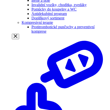
Berle a hole
Invalidní vozíky, chodítka, zvedáky
Pomůcky do koupelny a WC
Antidekubitní program
Doplňkový sortiment
Kompresivní terapie
Protitrombotické punčochy a preventivní
komprese