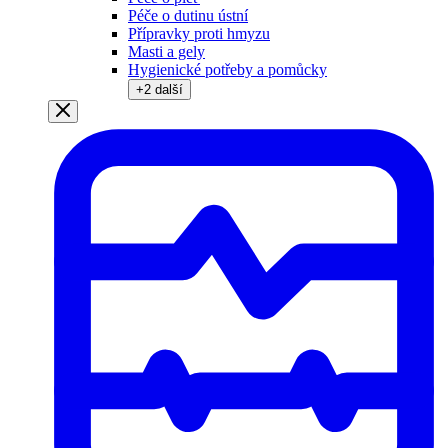
Péče o dutinu ústní
Přípravky proti hmyzu
Masti a gely
Hygienické potřeby a pomůcky
+
2
další