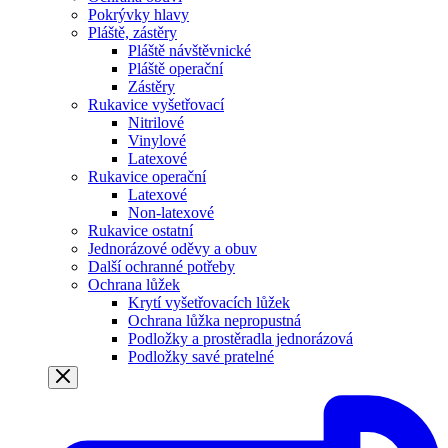
Pokrývky hlavy
Pláště, zástěry
Pláště návštěvnické
Pláště operační
Zástěry
Rukavice vyšetřovací
Nitrilové
Vinylové
Latexové
Rukavice operační
Latexové
Non-latexové
Rukavice ostatní
Jednorázové oděvy a obuv
Další ochranné potřeby
Ochrana lůžek
Krytí vyšetřovacích lůžek
Ochrana lůžka nepropustná
Podložky a prostěradla jednorázová
Podložky savé pratelné