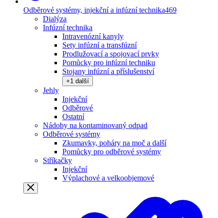
Odběrové systémy, injekční a infúzní technika
469
Dialýza
Infúzní technika
Intravenózní kanyly
Sety infúzní a transfúzní
Prodlužovací a spojovací prvky
Pomůcky pro infúzní techniku
Stojany infúzní a příslušenství
+
1
další
Jehly
Injekční
Odběrové
Ostatní
Nádoby na kontaminovaný odpad
Odběrové systémy
Zkumavky, poháry na moč a další
Pomůcky pro odběrové systémy
Stříkačky
Injekční
Výplachové a velkoobjemové