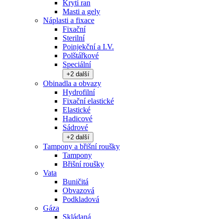
Krytí ran
Masti a gely
Náplasti a fixace
Fixační
Sterilní
Poinjekční a I.V.
Polštářkové
Speciální
+
2
další
Obinadla a obvazy
Hydrofilní
Fixační elastické
Elastické
Hadicové
Sádrové
+
2
další
Tampony a břišní roušky
Tampony
Břišní roušky
Vata
Buničitá
Obvazová
Podkladová
Gáza
Skládaná