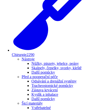
Chirurgie
2290
Nástroje
Nůžky, pinzety, jehelce, peány
Skalpely, čepelky, svorky, kleště
Další pomůcky
Před a pooperační péče
Odsávání a drenážní systémy
Tracheostomické pomůcky
Zástava krvácení
Kyslík a inhalace
Další pomůcky
Šicí materiály
Vstřebatelné