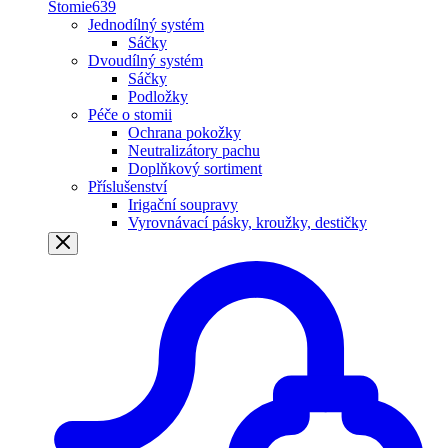
Stomie
639
Jednodílný systém
Sáčky
Dvoudílný systém
Sáčky
Podložky
Péče o stomii
Ochrana pokožky
Neutralizátory pachu
Doplňkový sortiment
Příslušenství
Irigační soupravy
Vyrovnávací pásky, kroužky, destičky