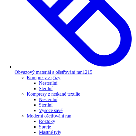
Obvazový materiál a ošetřování ran
1215
Kompresy z gázy
Nesterilní
Sterilní
Kompresy z netkané textilie
Nesterilní
Sterilní
Vysoce savé
Moderní ošetřování ran
Roztoky
Spreje
Mastné tyly