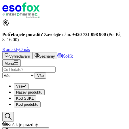
Potřebujete poradit?
Zavolejte nám:
+420 731 098 900
(Po–Pá,
8–16.00)
Kontakty
O nás
Košík
Vyhledávání
Seznamy
Menu
Vše
Vše
Název produktu
Kód SUKL
Kód produktu
Košík je prázdný