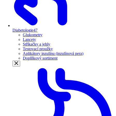
Diabetologie
47
Glukometry
Lancety
Stříkačky a jehly
Testovací proužky
Aplikátory inzulínu (inzulínová pera)
Doplňkový sortiment