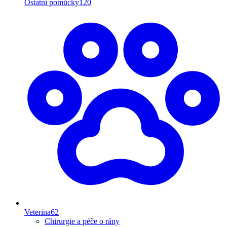
Ostatní pomůcky
120
Veterina
62
Chirurgie a péče o rány