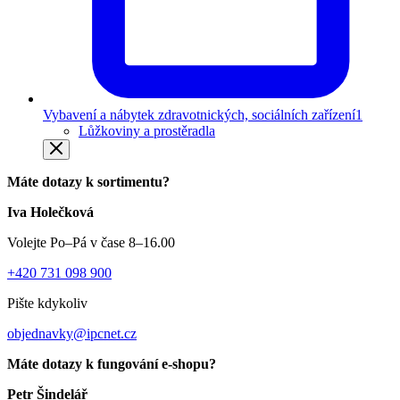
Vybavení a nábytek zdravotnických, sociálních zařízení
1
Lůžkoviny a prostěradla
Máte dotazy k sortimentu?
Iva Holečková
Volejte Po–Pá v čase 8–16.00
+420 731 098 900
Pište kdykoliv
objednavky@ipcnet.cz
Máte dotazy k fungování e-shopu?
Petr Šindelář