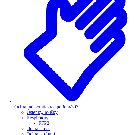
Ochranné pomůcky a potřeby
307
Ústenky, roušky
Respirátory
FFP2
Ochrana očí
Ochrana obuvi