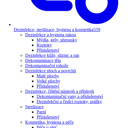
Dezinfekce, sterilizace, hygiena a kosmetika
559
Dezinfekce a hygiena rukou
Mýdla, gely, ubrousky
Roztoky
Příslušenství
Dezinfekce kůže, sliznic a ran
Dekontaminace těla
Dekontaminační rohože
Dezinfekce ploch a povrchů
Malé plochy
Velké plochy
Příslušenství
Dezinfekce, čištění nástrojů a přístrojů
Dekontaminační vany a příslušenství
Dezinfekční a čistící roztoky, prášky
Sterilizace
Parní
Příslušenství
Kosmetika, hygiena a péče
Péče o pleť