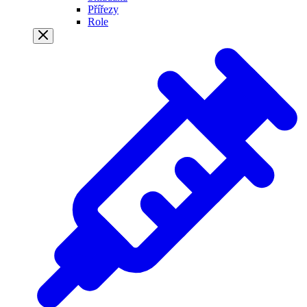
Přířezy
Role