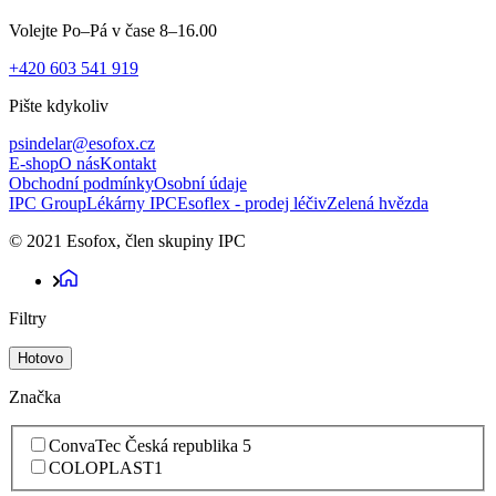
Volejte Po–Pá v čase 8–16.00
+420 603 541 919
Pište kdykoliv
psindelar@esofox.cz
E-shop
O nás
Kontakt
Obchodní podmínky
Osobní údaje
IPC Group
Lékárny IPC
Esoflex - prodej léčiv
Zelená hvězda
© 2021 Esofox, člen skupiny IPC
Filtry
Hotovo
Značka
ConvaTec Česká republika
5
COLOPLAST
1