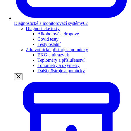
Diagnostické a monitorovací systémy
62
Diagnostické testy
Alkoholové a drogové
Covid testy
Testy ostatní
Zdravotnické přístroje a pomůcky
EKG a ultrazvuk
Teploměry a příslušenství
Tonometry a oxymetry
Další přístroje a pomůcky