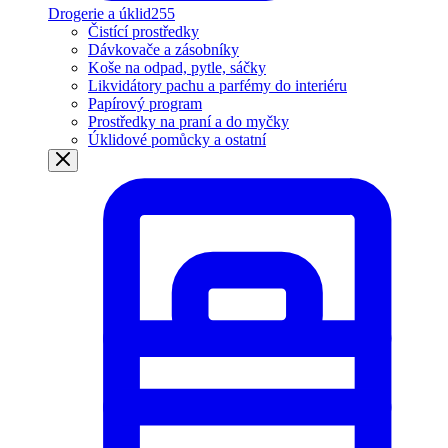
Drogerie a úklid
255
Čistící prostředky
Dávkovače a zásobníky
Koše na odpad, pytle, sáčky
Likvidátory pachu a parfémy do interiéru
Papírový program
Prostředky na praní a do myčky
Úklidové pomůcky a ostatní