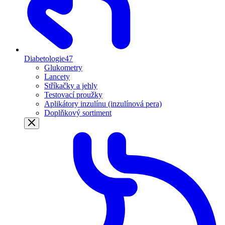
Diabetologie
47
Glukometry
Lancety
Stříkačky a jehly
Testovací proužky
Aplikátory inzulínu (inzulínová pera)
Doplňkový sortiment