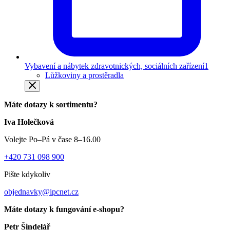
Vybavení a nábytek zdravotnických, sociálních zařízení
1
Lůžkoviny a prostěradla
Máte dotazy k sortimentu?
Iva Holečková
Volejte Po–Pá v čase 8–16.00
+420 731 098 900
Pište kdykoliv
objednavky@ipcnet.cz
Máte dotazy k fungování e-shopu?
Petr Šindelář