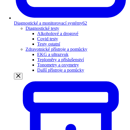
Diagnostické a monitorovací systémy
62
Diagnostické testy
Alkoholové a drogové
Covid testy
Testy ostatní
Zdravotnické přístroje a pomůcky
EKG a ultrazvuk
Teploměry a příslušenství
Tonometry a oxymetry
Další přístroje a pomůcky