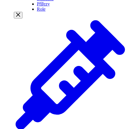
Přířezy
Role