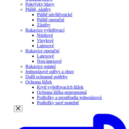
Pokrývky hlavy
Pláště, zástěry
Pláště návštěvnické
Pláště operační
Zástěry
Rukavice vyšetřovací
Nitrilové
Vinylové
Latexové
Rukavice operační
Latexové
Non-latexové
Rukavice ostatní
Jednorázové oděvy a obuv
Další ochranné potřeby
Ochrana lůžek
Krytí vyšetřovacích lůžek
Ochrana lůžka nepropustná
Podložky a prostěradla jednorázová
Podložky savé pratelné