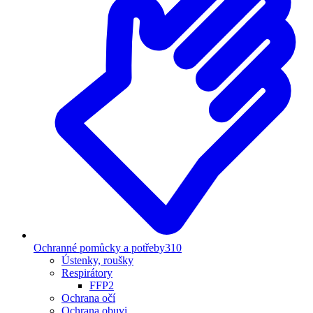
Ochranné pomůcky a potřeby
310
Ústenky, roušky
Respirátory
FFP2
Ochrana očí
Ochrana obuvi