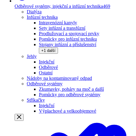
Odběrové systémy, injekční a infúzní technika
469
Dialýza
Infúzní technika
Intravenózní kanyly
Sety infúzní a transfúzní
Prodlužovací a spojovací prvky
Pomůcky pro infúzní techniku
Stojany infúzní a příslušenství
+
1
další
Jehly
Injekční
Odběrové
Ostatní
Nádoby na kontaminovaný odpad
Odběrové systémy
Zkumavky, poháry na moč a další
Pomůcky pro odběrové systémy
Stříkačky
Injekční
Výplachové a velkoobjemové