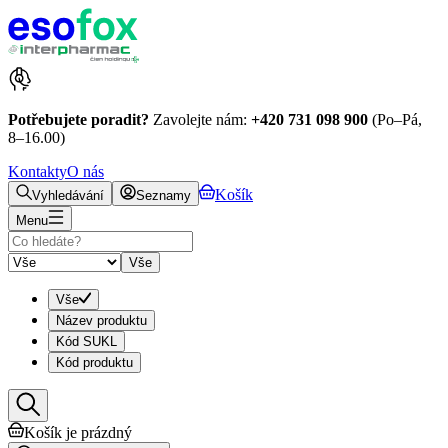
Potřebujete poradit?
Zavolejte nám:
+420 731 098 900
(Po–Pá,
8–16.00)
Kontakty
O nás
Košík
Vyhledávání
Seznamy
Menu
Vše
Vše
Název produktu
Kód SUKL
Kód produktu
Košík je prázdný