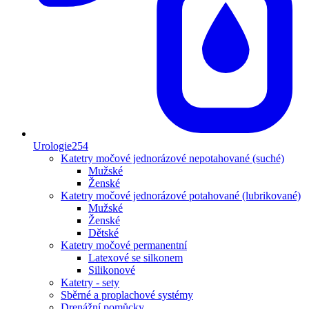
Urologie
254
Katetry močové jednorázové nepotahované (suché)
Mužské
Ženské
Katetry močové jednorázové potahované (lubrikované)
Mužské
Ženské
Dětské
Katetry močové permanentní
Latexové se silkonem
Silikonové
Katetry - sety
Sběrné a proplachové systémy
Drenážní pomůcky