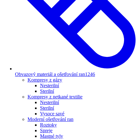
Obvazový materiál a ošetřování ran
1246
Kompresy z gázy
Nesterilní
Sterilní
Kompresy z netkané textilie
Nesterilní
Sterilní
Vysoce savé
Moderní ošetřování ran
Roztoky
Spreje
Mastné tyly