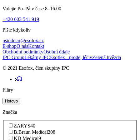
Volejte Po–Pá v čase 8–16.00
+420 603 541 919
Pište kdykoliv
psindelar@esofox.cz
E-shop
O nás
Kontakt
Obchodní podmínky
Osobní údaje
IPC Group
Lékárny IPC
Esoflex - prodej léčiv
Zelená hvězda
© 2021 Esofox, člen skupiny IPC
Filtry
Hotovo
Značka
ZARYS
40
B.Braun Medical
208
KD Medical
9