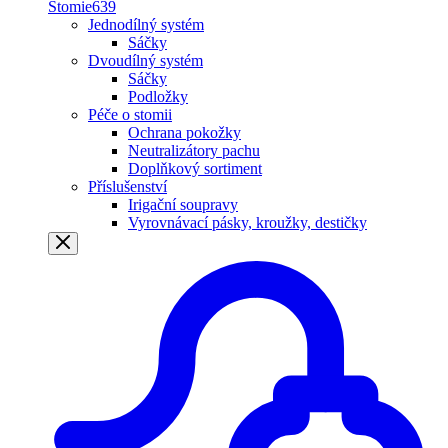
Stomie
639
Jednodílný systém
Sáčky
Dvoudílný systém
Sáčky
Podložky
Péče o stomii
Ochrana pokožky
Neutralizátory pachu
Doplňkový sortiment
Příslušenství
Irigační soupravy
Vyrovnávací pásky, kroužky, destičky