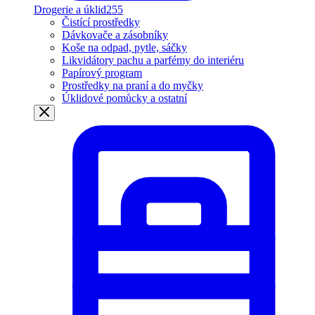
Drogerie a úklid
255
Čistící prostředky
Dávkovače a zásobníky
Koše na odpad, pytle, sáčky
Likvidátory pachu a parfémy do interiéru
Papírový program
Prostředky na praní a do myčky
Úklidové pomůcky a ostatní