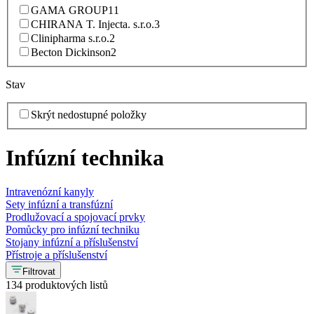
GAMA GROUP
11
CHIRANA T. Injecta. s.r.o.
3
Clinipharma s.r.o.
2
Becton Dickinson
2
Stav
Skrýt nedostupné položky
Infúzní technika
Intravenózní kanyly
Sety infúzní a transfúzní
Prodlužovací a spojovací prvky
Pomůcky pro infúzní techniku
Stojany infúzní a příslušenství
Přístroje a příslušenství
Filtrovat
134 produktových listů