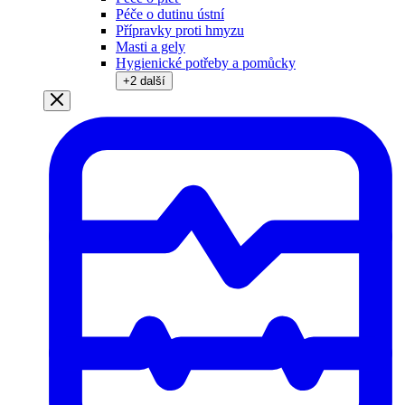
Péče o dutinu ústní
Přípravky proti hmyzu
Masti a gely
Hygienické potřeby a pomůcky
+
2
další