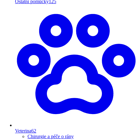
Ostatní pomůcky
125
Veterina
62
Chirurgie a péče o rány