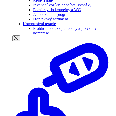
Berle a hole
Invalidní vozíky, chodítka, zvedáky
Pomůcky do koupelny a WC
Antidekubitní program
Doplňkový sortiment
Kompresivní terapie
Protitrombotické punčochy a preventivní
komprese