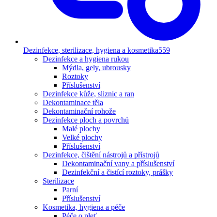
Dezinfekce, sterilizace, hygiena a kosmetika
559
Dezinfekce a hygiena rukou
Mýdla, gely, ubrousky
Roztoky
Příslušenství
Dezinfekce kůže, sliznic a ran
Dekontaminace těla
Dekontaminační rohože
Dezinfekce ploch a povrchů
Malé plochy
Velké plochy
Příslušenství
Dezinfekce, čištění nástrojů a přístrojů
Dekontaminační vany a příslušenství
Dezinfekční a čistící roztoky, prášky
Sterilizace
Parní
Příslušenství
Kosmetika, hygiena a péče
Péče o pleť