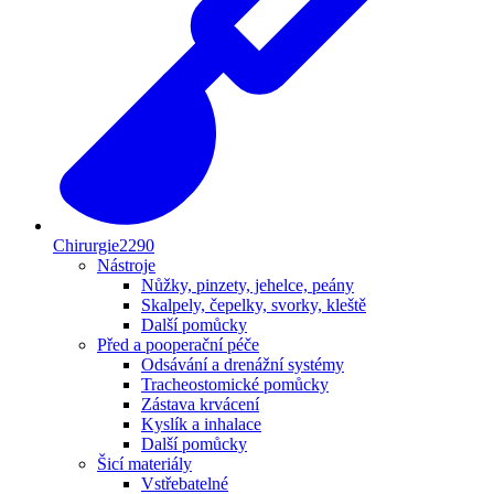
Chirurgie
2290
Nástroje
Nůžky, pinzety, jehelce, peány
Skalpely, čepelky, svorky, kleště
Další pomůcky
Před a pooperační péče
Odsávání a drenážní systémy
Tracheostomické pomůcky
Zástava krvácení
Kyslík a inhalace
Další pomůcky
Šicí materiály
Vstřebatelné