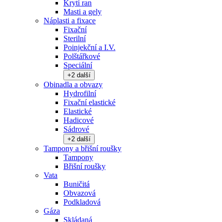
Krytí ran
Masti a gely
Náplasti a fixace
Fixační
Sterilní
Poinjekční a I.V.
Polštářkové
Speciální
+
2
další
Obinadla a obvazy
Hydrofilní
Fixační elastické
Elastické
Hadicové
Sádrové
+
2
další
Tampony a břišní roušky
Tampony
Břišní roušky
Vata
Buničitá
Obvazová
Podkladová
Gáza
Skládaná