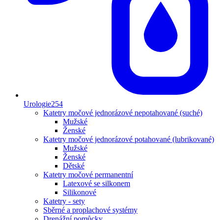
Urologie
254
Katetry močové jednorázové nepotahované (suché)
Mužské
Ženské
Katetry močové jednorázové potahované (lubrikované)
Mužské
Ženské
Dětské
Katetry močové permanentní
Latexové se silkonem
Silikonové
Katetry - sety
Sběrné a proplachové systémy
Drenážní pomůcky