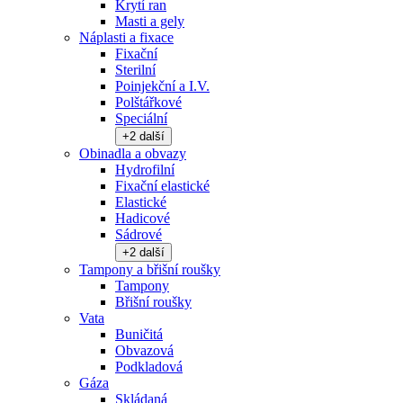
Krytí ran
Masti a gely
Náplasti a fixace
Fixační
Sterilní
Poinjekční a I.V.
Polštářkové
Speciální
+
2
další
Obinadla a obvazy
Hydrofilní
Fixační elastické
Elastické
Hadicové
Sádrové
+
2
další
Tampony a břišní roušky
Tampony
Břišní roušky
Vata
Buničitá
Obvazová
Podkladová
Gáza
Skládaná