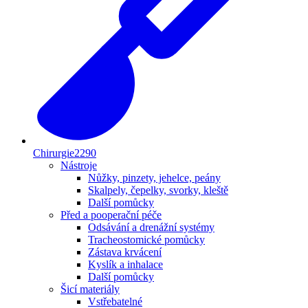
Chirurgie
2290
Nástroje
Nůžky, pinzety, jehelce, peány
Skalpely, čepelky, svorky, kleště
Další pomůcky
Před a pooperační péče
Odsávání a drenážní systémy
Tracheostomické pomůcky
Zástava krvácení
Kyslík a inhalace
Další pomůcky
Šicí materiály
Vstřebatelné