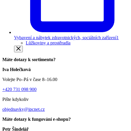
Vybavení a nábytek zdravotnických, sociálních zařízení
1
Lůžkoviny a prostěradla
Máte dotazy k sortimentu?
Iva Holečková
Volejte Po–Pá v čase 8–16.00
+420 731 098 900
Pište kdykoliv
objednavky@ipcnet.cz
Máte dotazy k fungování e-shopu?
Petr Šindelář