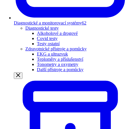
Diagnostické a monitorovací systémy
62
Diagnostické testy
Alkoholové a drogové
Covid testy
Testy ostatní
Zdravotnické přístroje a pomůcky
EKG a ultrazvuk
Teploměry a příslušenství
Tonometry a oxymetry
Další přístroje a pomůcky