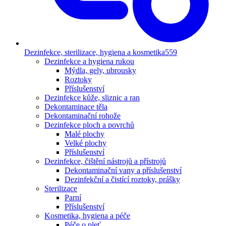
Dezinfekce, sterilizace, hygiena a kosmetika
559
Dezinfekce a hygiena rukou
Mýdla, gely, ubrousky
Roztoky
Příslušenství
Dezinfekce kůže, sliznic a ran
Dekontaminace těla
Dekontaminační rohože
Dezinfekce ploch a povrchů
Malé plochy
Velké plochy
Příslušenství
Dezinfekce, čištění nástrojů a přístrojů
Dekontaminační vany a příslušenství
Dezinfekční a čistící roztoky, prášky
Sterilizace
Parní
Příslušenství
Kosmetika, hygiena a péče
Péče o pleť