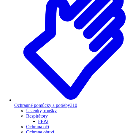
Ochranné pomůcky a potřeby
310
Ústenky, roušky
Respirátory
FFP2
Ochrana očí
Ochrana obuvi