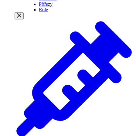
Přířezy
Role