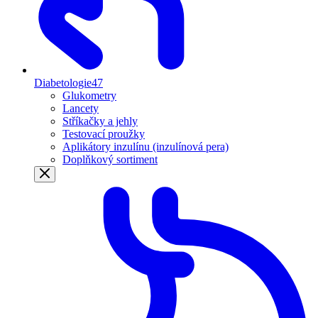
Diabetologie
47
Glukometry
Lancety
Stříkačky a jehly
Testovací proužky
Aplikátory inzulínu (inzulínová pera)
Doplňkový sortiment