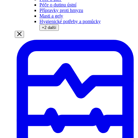
Péče o dutinu ústní
Přípravky proti hmyzu
Masti a gely
Hygienické potřeby a pomůcky
+
2
další