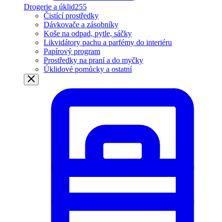
Drogerie a úklid
255
Čistící prostředky
Dávkovače a zásobníky
Koše na odpad, pytle, sáčky
Likvidátory pachu a parfémy do interiéru
Papírový program
Prostředky na praní a do myčky
Úklidové pomůcky a ostatní