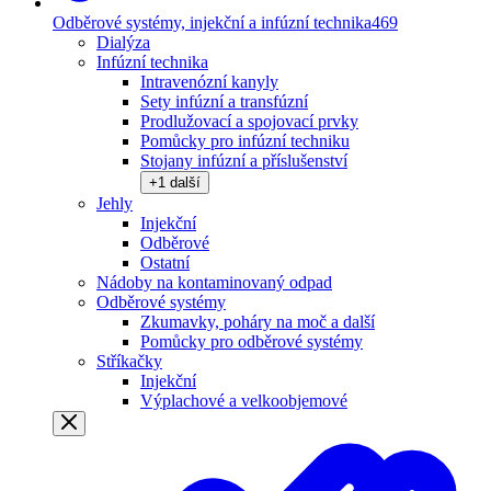
Odběrové systémy, injekční a infúzní technika
469
Dialýza
Infúzní technika
Intravenózní kanyly
Sety infúzní a transfúzní
Prodlužovací a spojovací prvky
Pomůcky pro infúzní techniku
Stojany infúzní a příslušenství
+
1
další
Jehly
Injekční
Odběrové
Ostatní
Nádoby na kontaminovaný odpad
Odběrové systémy
Zkumavky, poháry na moč a další
Pomůcky pro odběrové systémy
Stříkačky
Injekční
Výplachové a velkoobjemové