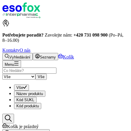
Potřebujete poradit?
Zavolejte nám:
+420 731 098 900
(Po–Pá,
8–16.00)
Kontakty
O nás
Košík
Vyhledávání
Seznamy
Menu
Vše
Vše
Název produktu
Kód SUKL
Kód produktu
Košík je prázdný