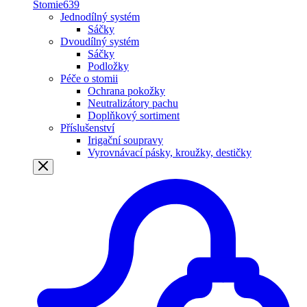
Stomie
639
Jednodílný systém
Sáčky
Dvoudílný systém
Sáčky
Podložky
Péče o stomii
Ochrana pokožky
Neutralizátory pachu
Doplňkový sortiment
Příslušenství
Irigační soupravy
Vyrovnávací pásky, kroužky, destičky