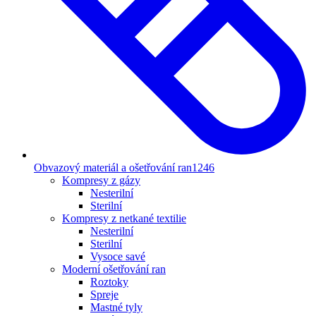
Obvazový materiál a ošetřování ran
1246
Kompresy z gázy
Nesterilní
Sterilní
Kompresy z netkané textilie
Nesterilní
Sterilní
Vysoce savé
Moderní ošetřování ran
Roztoky
Spreje
Mastné tyly