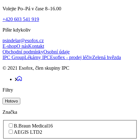
Volejte Po–Pá v čase 8–16.00
+420 603 541 919
Pište kdykoliv
psindelar@esofox.cz
E-shop
O nás
Kontakt
Obchodní podmínky
Osobní údaje
IPC Group
Lékárny IPC
Esoflex - prodej léčiv
Zelená hvězda
© 2021 Esofox, člen skupiny IPC
Filtry
Hotovo
Značka
B.Braun Medical
16
AEGIS LTD
2