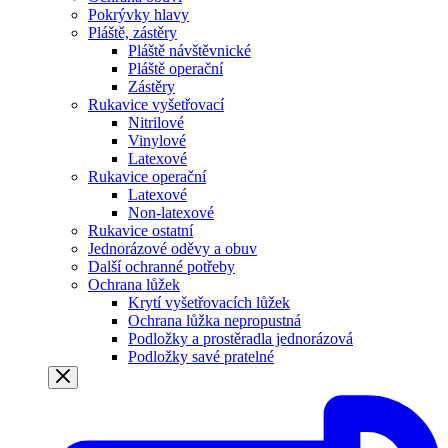
Pokrývky hlavy
Pláště, zástěry
Pláště návštěvnické
Pláště operační
Zástěry
Rukavice vyšetřovací
Nitrilové
Vinylové
Latexové
Rukavice operační
Latexové
Non-latexové
Rukavice ostatní
Jednorázové oděvy a obuv
Další ochranné potřeby
Ochrana lůžek
Krytí vyšetřovacích lůžek
Ochrana lůžka nepropustná
Podložky a prostěradla jednorázová
Podložky savé pratelné