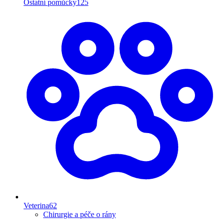
Ostatní pomůcky
125
Veterina
62
Chirurgie a péče o rány