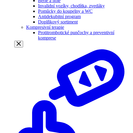
Berle a hole
Invalidní vozíky, chodítka, zvedáky
Pomůcky do koupelny a WC
Antidekubitní program
Doplňkový sortiment
Kompresivní terapie
Protitrombotické punčochy a preventivní
komprese