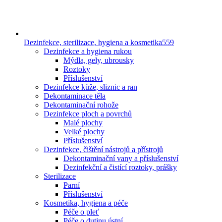
Dezinfekce, sterilizace, hygiena a kosmetika
559
Dezinfekce a hygiena rukou
Mýdla, gely, ubrousky
Roztoky
Příslušenství
Dezinfekce kůže, sliznic a ran
Dekontaminace těla
Dekontaminační rohože
Dezinfekce ploch a povrchů
Malé plochy
Velké plochy
Příslušenství
Dezinfekce, čištění nástrojů a přístrojů
Dekontaminační vany a příslušenství
Dezinfekční a čistící roztoky, prášky
Sterilizace
Parní
Příslušenství
Kosmetika, hygiena a péče
Péče o pleť
Péče o dutinu ústní