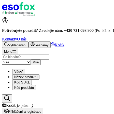
Potřebujete poradit?
Zavolejte nám:
+420 731 098 900
(Po–Pá, 8–1
Kontakty
O nás
Košík
Vyhledávání
Seznamy
Menu
Vše
Vše
Název produktu
Kód SUKL
Kód produktu
Košík je prázdný
Přihlášení a registrace