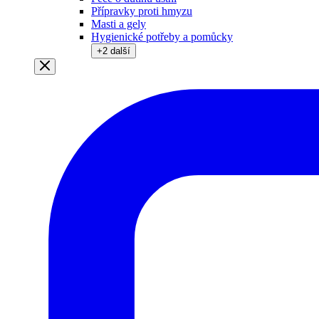
Přípravky proti hmyzu
Masti a gely
Hygienické potřeby a pomůcky
+
2
další