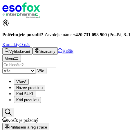
Potřebujete poradit?
Zavolejte nám:
+420 731 098 900
(Po–Pá, 8–1
Kontakty
O nás
Košík
Vyhledávání
Seznamy
Menu
Vše
Vše
Název produktu
Kód SUKL
Kód produktu
Košík je prázdný
Přihlášení a registrace