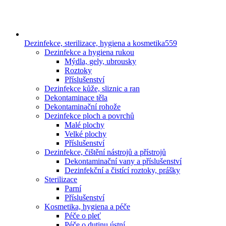
Dezinfekce, sterilizace, hygiena a kosmetika
559
Dezinfekce a hygiena rukou
Mýdla, gely, ubrousky
Roztoky
Příslušenství
Dezinfekce kůže, sliznic a ran
Dekontaminace těla
Dekontaminační rohože
Dezinfekce ploch a povrchů
Malé plochy
Velké plochy
Příslušenství
Dezinfekce, čištění nástrojů a přístrojů
Dekontaminační vany a příslušenství
Dezinfekční a čistící roztoky, prášky
Sterilizace
Parní
Příslušenství
Kosmetika, hygiena a péče
Péče o pleť
Péče o dutinu ústní