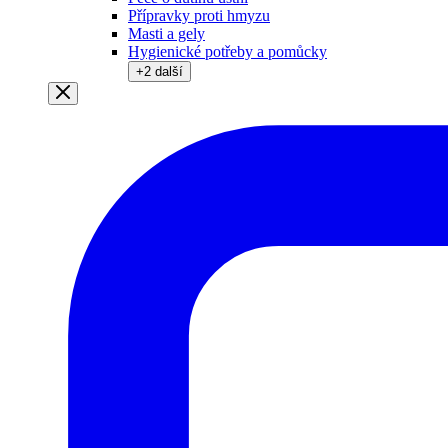
Přípravky proti hmyzu
Masti a gely
Hygienické potřeby a pomůcky
+
2
další